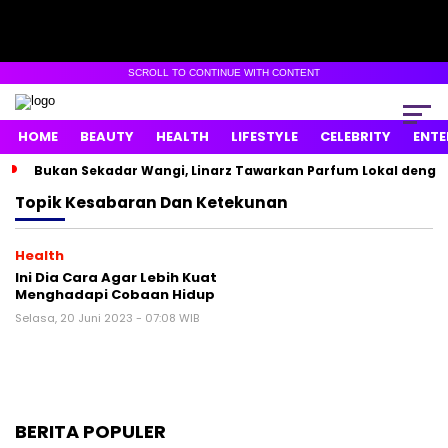
SCROLL TO CONTINUE WITH CONTENT
HOME
BEAUTY
HEALTH
LIFESTYLE
CELEBRITY
ENTE
Bukan Sekadar Wangi, Linarz Tawarkan Parfum Lokal dengan
Topik
Kesabaran Dan Ketekunan
Health
Ini Dia Cara Agar Lebih Kuat
Menghadapi Cobaan Hidup
Selasa, 20 Juni 2023 - 07:08 WIB
BERITA POPULER