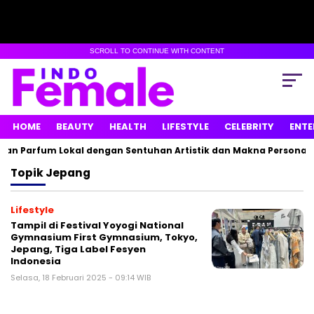
SCROLL TO CONTINUE WITH CONTENT
HOME
BEAUTY
HEALTH
LIFESTYLE
CELEBRITY
ENTE
an Parfum Lokal dengan Sentuhan Artistik dan Makna Personal
Topik
Jepang
Lifestyle
Tampil di Festival Yoyogi National
Gymnasium First Gymnasium, Tokyo,
Jepang, Tiga Label Fesyen
Indonesia
Selasa, 18 Februari 2025 - 09:14 WIB