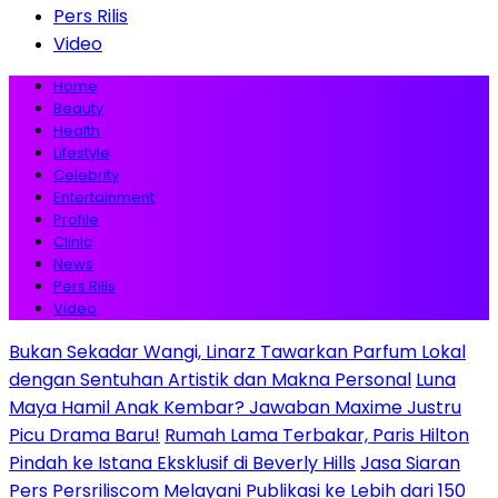
Pers Rilis
Video
Home
Beauty
Health
Lifestyle
Celebrity
Entertainment
Profile
Clinic
News
Pers Rilis
Video
Bukan Sekadar Wangi, Linarz Tawarkan Parfum Lokal
dengan Sentuhan Artistik dan Makna Personal
Luna
Maya Hamil Anak Kembar? Jawaban Maxime Justru
Picu Drama Baru!
Rumah Lama Terbakar, Paris Hilton
Pindah ke Istana Eksklusif di Beverly Hills
Jasa Siaran
Pers Persriliscom Melayani Publikasi ke Lebih dari 150