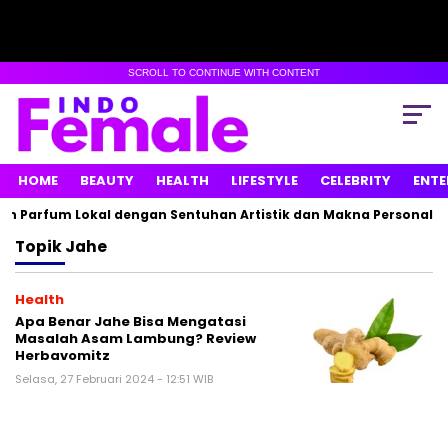
SCROLL TO CONTINUE WITH CONTENT
HOME
BEAUTY
HEALTH
LIFESTYLE
CELEBRITY
ENTE
n Parfum Lokal dengan Sentuhan Artistik dan Makna Personal
Topik
Jahe
Health
Apa Benar Jahe Bisa Mengatasi
Masalah Asam Lambung? Review
Herbavomitz
Selasa, 27 Februari 2024 - 12:51 WIB