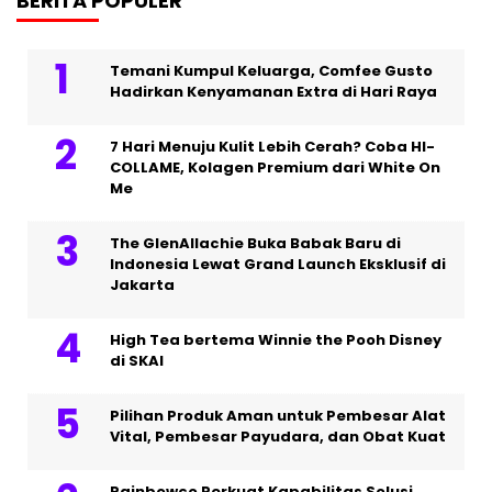
BERITA POPULER
Temani Kumpul Keluarga, Comfee Gusto
Hadirkan Kenyamanan Extra di Hari Raya
7 Hari Menuju Kulit Lebih Cerah? Coba HI-
COLLAME, Kolagen Premium dari White On
Me
The GlenAllachie Buka Babak Baru di
Indonesia Lewat Grand Launch Eksklusif di
Jakarta
High Tea bertema Winnie the Pooh Disney
di SKAI
Pilihan Produk Aman untuk Pembesar Alat
Vital, Pembesar Payudara, dan Obat Kuat
Rainbowco Perkuat Kapabilitas Solusi