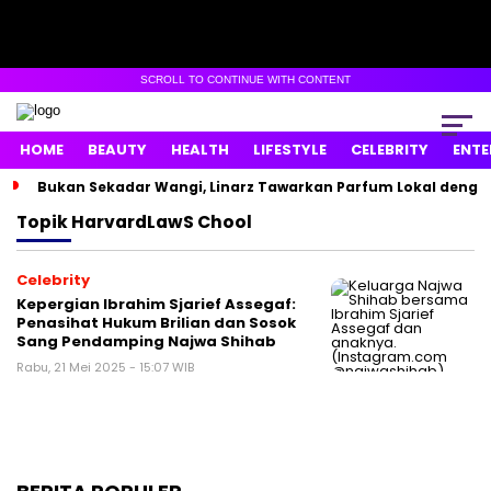
SCROLL TO CONTINUE WITH CONTENT
HOME
BEAUTY
HEALTH
LIFESTYLE
CELEBRITY
ENTE
Bukan Sekadar Wangi, Linarz Tawarkan Parfum Lokal dengan
Topik
HarvardLawS Chool
Celebrity
Kepergian Ibrahim Sjarief Assegaf:
Penasihat Hukum Brilian dan Sosok
Sang Pendamping Najwa Shihab
Rabu, 21 Mei 2025 - 15:07 WIB