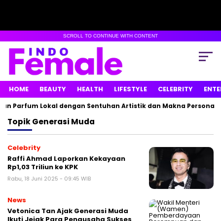
SCROLL TO CONTINUE WITH CONTENT
HOME
BEAUTY
HEALTH
LIFESTYLE
CELEBRITY
ENTE
an Parfum Lokal dengan Sentuhan Artistik dan Makna Personal
Topik
Generasi Muda
Celebrity
Raffi Ahmad Laporkan Kekayaan
Rp1,03 Triliun ke KPK
Rabu, 18 Juni 2025 - 09:45 WIB
News
Vetonica Tan Ajak Generasi Muda
Ikuti Jejak Para Pengusaha Sukses