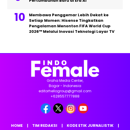
Pertumbuhan Baru di Era AI
Membawa Penggemar Lebih Dekat ke
Setiap Momen: Hisense Tingkatkan
Pengalaman Menonton FIFA World Cup
2026™ Melalui Inovasi Teknologi Layar TV
Graha Media Center,
Bogor - Indonesia
editorhellogroup@gmail.com
+628557777888
HOME
TIM REDAKSI
KODE ETIK JURNALISTIK