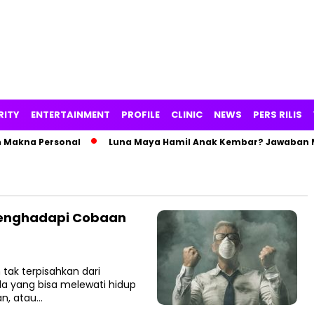
RITY
ENTERTAINMENT
PROFILE
CLINIC
NEWS
PERS RILIS
akna Personal
Luna Maya Hamil Anak Kembar? Jawaban Max
 Menghadapi Cobaan
tak terpisahkan dari
da yang bisa melewati hidup
an, atau…