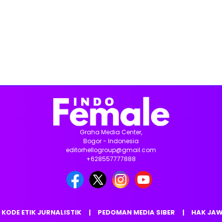
Graha Media Center,
Bogor - Indonesia
editorhellogroup@gmail.com
+628557777888
KODE ETIK JURNALISTIK
PEDOMAN MEDIA SIBER
HAK JA