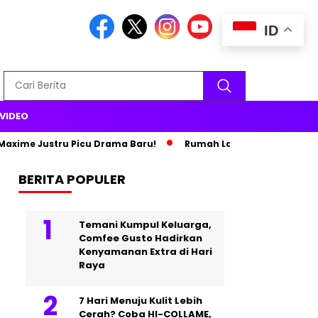
ID
VIDEO
ime Justru Picu Drama Baru!
Rumah Lama Terbakar, Paris Hil
BERITA POPULER
Temani Kumpul Keluarga,
Comfee Gusto Hadirkan
Kenyamanan Extra di Hari
Raya
7 Hari Menuju Kulit Lebih
Cerah? Coba HI-COLLAME,