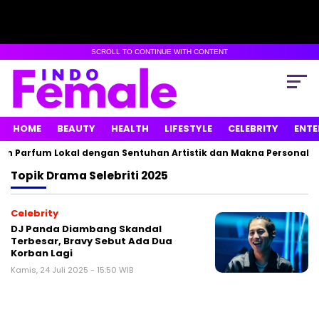
SCROLL TO CONTINUE WITH CONTENT
HOME
BEAUTY
HEALTH
LIFESTYLE
CELEBRITY
ENTE
n Parfum Lokal dengan Sentuhan Artistik dan Makna Personal
Topik
Drama Selebriti 2025
Celebrity
DJ Panda Diambang Skandal
Terbesar, Bravy Sebut Ada Dua
Korban Lagi
Kamis, 24 Juli 2025 - 15:50 WIB