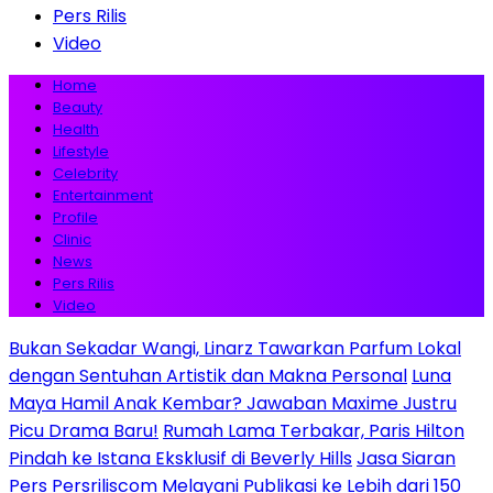
Pers Rilis
Video
Home
Beauty
Health
Lifestyle
Celebrity
Entertainment
Profile
Clinic
News
Pers Rilis
Video
Bukan Sekadar Wangi, Linarz Tawarkan Parfum Lokal
dengan Sentuhan Artistik dan Makna Personal
Luna
Maya Hamil Anak Kembar? Jawaban Maxime Justru
Picu Drama Baru!
Rumah Lama Terbakar, Paris Hilton
Pindah ke Istana Eksklusif di Beverly Hills
Jasa Siaran
Pers Persriliscom Melayani Publikasi ke Lebih dari 150