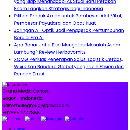
yang Siap Menghadapi AI. Studi Baru Petakan
Enam Langkah Strategis bagi Indonesia
Pilihan Produk Aman untuk Pembesar Alat Vital,
Pembesar Payudara, dan Obat Kuat
Jaringan AI-Optik Jadi Penggerak Pertumbuhan
Baru di Era AI
Apa Benar Jahe Bisa Mengatasi Masalah Asam
Lambung? Review Herbavomitz
XCMG Perluas Penerapan Solusi Logistik Cerdas,
Wujudkan Bandara Global yang Lebih Efisien dan
Rendah Emisi
Graha Media Center,
Bogor - Indonesia
editorhellogroup@gmail.com
+628557777888
Home