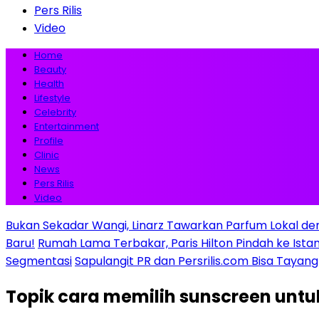
Pers Rilis
Video
Home
Beauty
Health
Lifestyle
Celebrity
Entertainment
Profile
Clinic
News
Pers Rilis
Video
Bukan Sekadar Wangi, Linarz Tawarkan Parfum Lokal de
Baru!
Rumah Lama Terbakar, Paris Hilton Pindah ke Istana 
Segmentasi
Sapulangit PR dan Persrilis.com Bisa Tayan
Topik
cara memilih sunscreen untu