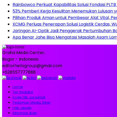
Rainbowco Perkuat Kapabilitas Solusi Fondasi PLT
53% Pemberi Kerja Kesulitan Menemukan Lulusan ya
Pilihan Produk Aman untuk Pembesar Alat Vital, 
XCMG Perluas Penerapan Solusi Logistik Cerdas, Wu
Jaringan AI-Optik Jadi Penggerak Pertumbuhan Bar
Apa Benar Jahe Bisa Mengatasi Masalah Asam La
Graha Media Center,
Bogor - Indonesia
editorhellogroup@gmail.com
+628557777888
Home
Tim Redaksi
Kode Etik Jurnalistik
Pedoman Media Siber
Hak Jawab
Informasi Iklan