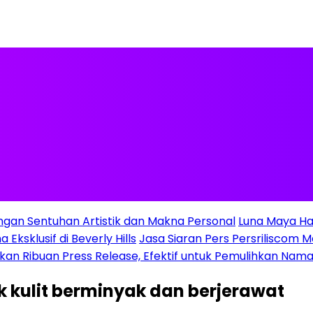
ngan Sentuhan Artistik dan Makna Personal
Luna Maya Ha
Eksklusif di Beverly Hills
Jasa Siaran Pers Persriliscom M
gkan Ribuan Press Release, Efektif untuk Pemulihkan Nama
k kulit berminyak dan berjerawat