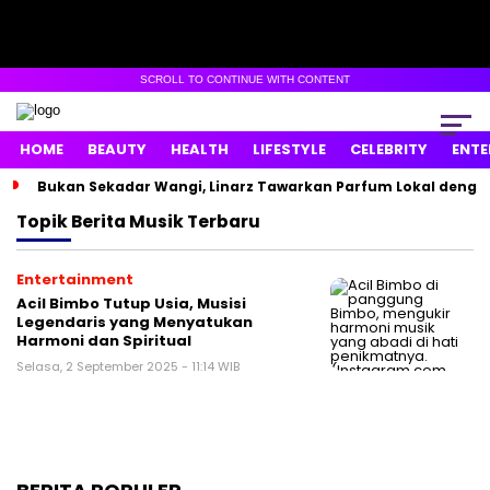
SCROLL TO CONTINUE WITH CONTENT
HOME
BEAUTY
HEALTH
LIFESTYLE
CELEBRITY
ENTE
Bukan Sekadar Wangi, Linarz Tawarkan Parfum Lokal dengan
Topik
Berita Musik Terbaru
Entertainment
Acil Bimbo Tutup Usia, Musisi
Legendaris yang Menyatukan
Harmoni dan Spiritual
Selasa, 2 September 2025 - 11:14 WIB