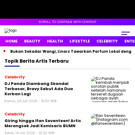
SCROLL TO CONTINUE WITH CONTENT
HOME
BEAUTY
HEALTH
LIFESTYLE
CELEBRITY
ENTE
Bukan Sekadar Wangi, Linarz Tawarkan Parfum Lokal dengan
Topik
Berita Artis Terbaru
Celebrity
DJ Panda Diambang Skandal
Terbesar, Bravy Sebut Ada Dua
Korban Lagi
Kamis, 24 Juli 2025 - 15:50 WIB
Celebrity
Giring hingga Ifan Seventeen! Artis
Merangsek Jadi Komisaris BUMN
Senin, 14 Juli 2025 - 10:20 WIB