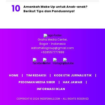
Amankah Make Up untuk Anak-anak?
Berikut Tips dan Panduannya!
Graha Media Center,
Bogor - Indonesia
editorhellogroup@gmail.com
+628557777888
HOME
TIM REDAKSI
KODE ETIK JURNALISTIK
PEDOMAN MEDIA SIBER
HAK JAWAB
INFORMASI IKLAN
COPYRIGHT © 2026 INDOFEMALE.COM - ALL RIGHTS RESERVED