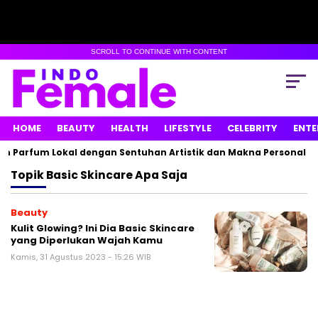
SCROLL TO CONTINUE WITH CONTENT
HOME
BEAUTY
HEALTH
LIFESTYLE
CELEBRITY
ENTE
n Parfum Lokal dengan Sentuhan Artistik dan Makna Personal
Topik
Basic Skincare Apa Saja
Beauty
Kulit Glowing? Ini Dia Basic Skincare
yang Diperlukan Wajah Kamu
Kamis, 31 Agustus 2023 - 15:26 WIB