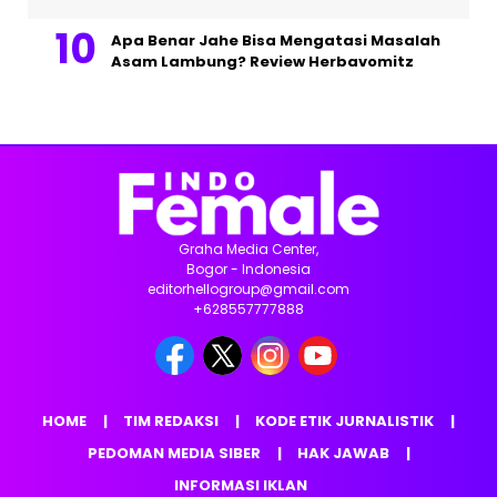
Apa Benar Jahe Bisa Mengatasi Masalah
Asam Lambung? Review Herbavomitz
Graha Media Center,
Bogor - Indonesia
editorhellogroup@gmail.com
+628557777888
HOME
TIM REDAKSI
KODE ETIK JURNALISTIK
PEDOMAN MEDIA SIBER
HAK JAWAB
INFORMASI IKLAN