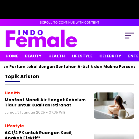
SCROLL TO CONTINUE WITH CONTENT
HOME
BEAUTY
HEALTH
LIFESTYLE
CELEBRITY
ENTE
kan Parfum Lokal dengan Sentuhan Artistik dan Makna Personal
Topik
Ariston
Health
Manfaat Mandi Air Hangat Sebelum
Tidur untuk Kualitas Istirahat
Jumat, 31 Januari 2025 - 07:35 WIB
Lifestyle
AC 1/2 PK untuk Ruangan Kecil,
Apakah Efektif?