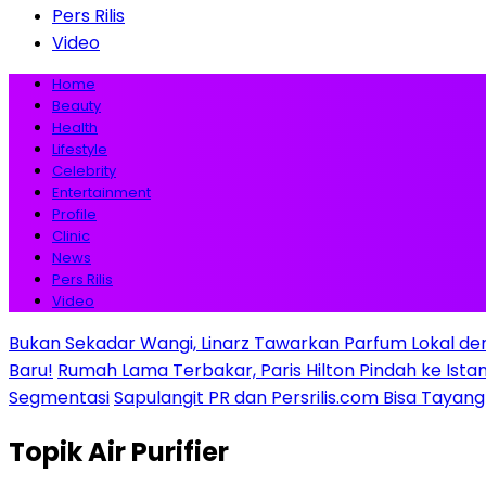
Pers Rilis
Video
Home
Beauty
Health
Lifestyle
Celebrity
Entertainment
Profile
Clinic
News
Pers Rilis
Video
Bukan Sekadar Wangi, Linarz Tawarkan Parfum Lokal de
Baru!
Rumah Lama Terbakar, Paris Hilton Pindah ke Istana 
Segmentasi
Sapulangit PR dan Persrilis.com Bisa Tayan
Topik
Air Purifier