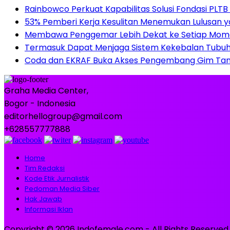
Rainbowco Perkuat Kapabilitas Solusi Fondasi PLT
53% Pemberi Kerja Kesulitan Menemukan Lulusan ya
Membawa Penggemar Lebih Dekat ke Setiap Momen:
Termasuk Dapat Menjaga Sistem Kekebalan Tubuh, 
Coda dan EKRAF Buka Akses Pengembang Gim Tan
Graha Media Center,
Bogor - Indonesia
editorhellogroup@gmail.com
+628557777888
Home
Tim Redaksi
Kode Etik Jurnalistik
Pedoman Media Siber
Hak Jawab
Informasi Iklan
Copyright © 2026 Indofemale.com - All Rights Reserved