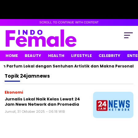
SCROLL TO CONTINUE WITH CONTENT
HOME
BEAUTY
HEALTH
LIFESTYLE
CELEBRITY
ENTE
n Parfum Lokal dengan Sentuhan Artistik dan Makna Personal
Topik
24jamnews
Ekonomi
Jurnalis Lokal Naik Kelas Lewat 24
Jam News Network dan Promedia
Jumat, 31 Oktober 2025 - 06:18 WIB