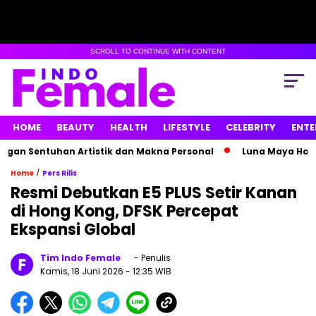
SCROLL TO CONTINUE WITH CONTENT
HOME
BEAUTY
HEALTH
LIFESTYLE
CELEBRITY
ENTE
Sentuhan Artistik dan Makna Personal
Luna Maya Hamil An
/
Home
Pers Rilis
Resmi Debutkan E5 PLUS Setir Kanan
di Hong Kong, DFSK Percepat
Ekspansi Global
Tim Indo Female
- Penulis
Kamis, 18 Juni 2026
- 12:35 WIB