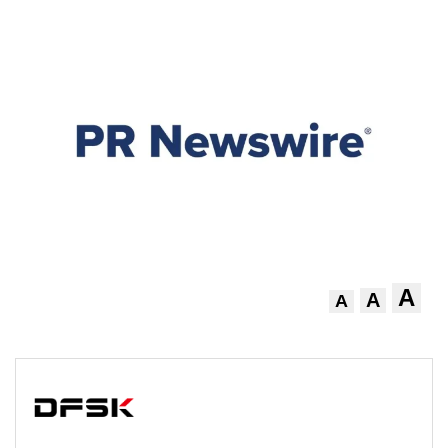
A
A
A