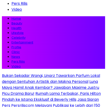
Pers Rilis
Video
Home
Beauty
Health
Lifestyle
Celebrity
Entertainment
Profile
Clinic
News
Pers Rilis
Video
Bukan Sekadar Wangi, Linarz Tawarkan Parfum Lokal
dengan Sentuhan Artistik dan Makna Personal
Luna
Maya Hamil Anak Kembar? Jawaban Maxime Justru
Picu Drama Baru!
Rumah Lama Terbakar, Paris Hilton
Pindah ke Istana Eksklusif di Beverly Hills
Jasa Siaran
Pers Persriliscom Melayani Publikasi ke Lebih dari 150