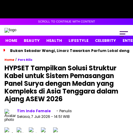
SCROLL TO CONTINUE WITH CONTENT
HOME
BEAUTY
HEALTH
LIFESTYLE
CELEBRITY
ENTE
Bukan Sekadar Wangi, Linarz Tawarkan Parfum Lokal dengan
/
Home
Pers Rilis
HYPSET Tampilkan Solusi Struktur
Kabel untuk Sistem Pemasangan
Panel Surya dengan Medan yang
Kompleks di Asia Tenggara dalam
Ajang ASEW 2026
Tim Indo Female
- Penulis
Selasa, 7 Juli 2026
- 14:51 WIB