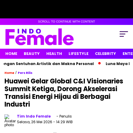
SCROLL TO CONTINUE WITH CONTENT
HOME
BEAUTY
HEALTH
LIFESTYLE
CELEBRITY
ENTE
an Sentuhan Artistik dan Makna Personal
Luna Maya Hamil 
/
Home
Pers Rilis
Huawei Gelar Global C&I Visionaries
Summit Ketiga, Dorong Akselerasi
Transisi Energi Hijau di Berbagai
Industri
Tim Indo Female
- Penulis
Selasa, 26 Mei 2026
- 14:29 WIB