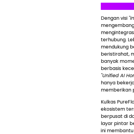
Dengan visi
"I
mengembangka
mengintegras
terhubung. Le
mendukung ber
beristirahat,
banyak momen
berbasis kece
"Unified AI H
hanya bekerja
memberikan p
Kulkas PureFl
ekosistem ter
berpusat di d
layar pintar b
ini membantu