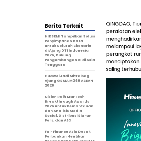
QINGDAO, Tio
Berita Terkait
peralatan ele
HIKSEMI Tampilkan Solusi
menghadirkan
Penyimpanan Data
melampaui laya
untuk Seluruh Skenario
di Ajang DTI Indonesia
perangkat ru
2026, Dukung
Pengembangan AI di Asia
menciptakan 
Tenggara
saling terhub
Huawei Jadi Mitra bagi
Ajang GSMA M360 ASEAN
2026
Cision Raih MarTech
Breakthrough Awards
2026 untuk Pemantauan
dan Analisis Media
Sosial, Distribusi Siaran
Pers, dan AEO
Fair Finance Asia Desak
Perbankan Hentikan