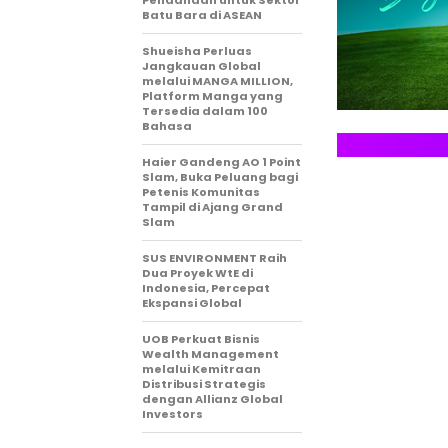
Pendanaan untuk Sektor
Batu Bara di ASEAN
Shueisha Perluas
Jangkauan Global
melalui MANGA MILLION,
Platform Manga yang
Tersedia dalam 100
Bahasa
Haier Gandeng AO 1 Point
Slam, Buka Peluang bagi
Petenis Komunitas
Tampil di Ajang Grand
Slam
SUS ENVIRONMENT Raih
Dua Proyek WtE di
Indonesia, Percepat
Ekspansi Global
UOB Perkuat Bisnis
Wealth Management
melalui Kemitraan
Distribusi Strategis
dengan Allianz Global
Investors