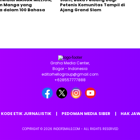
rm Manga yang
Petenis Komunitas Tampil di
a dalam 100 Bahasa
Ajang Grand Slam
Graha Media Center,
Bogor - Indonesia
editorhellogroup@gmail.com
+628557777888
KODE ETIK JURNALISTIK
PEDOMAN MEDIA SIBER
HAK JA
COPYRIGHT © 2026 INDOFEMALE.COM - ALL RIGHTS RESERVED