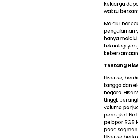
keluarga dapa
waktu bersam
Melalui berba
pengalaman ya
hanya melalui
teknologi ya
kebersamaan 
Tentang His
Hisense, berd
tangga dan ele
negara. Hise
tinggi, perang
volume penjua
peringkat No.
pelopor RGB M
pada segmen i
Hisense berko