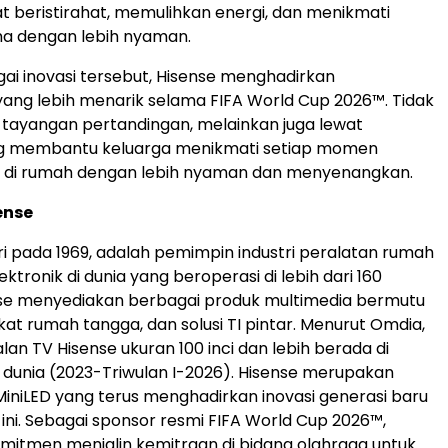
t beristirahat, memulihkan energi, dan menikmati
a dengan lebih nyaman.
gai inovasi tersebut, Hisense menghadirkan
ng lebih menarik selama FIFA World Cup 2026™. Tidak
 tayangan pertandingan, melainkan juga lewat
ng membantu keluarga menikmati setiap momen
di rumah dengan lebih nyaman dan menyenangkan.
ense
iri pada 1969, adalah pemimpin industri peralatan rumah
ktronik di dunia yang beroperasi di lebih dari 160
nse menyediakan berbagai produk multimedia bermutu
kat rumah tangga, dan solusi TI pintar. Menurut Omdia,
lan TV Hisense ukuran 100 inci dan lebih berada di
1 dunia (2023-Triwulan I-2026). Hisense merupakan
iniLED yang terus menghadirkan inovasi generasi baru
ni. Sebagai sponsor resmi FIFA World Cup 2026™,
mitmen menjalin kemitraan di bidang olahraga untuk