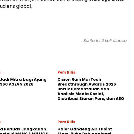
diens global.
Berita ini 8 kali dibaca
s
Pers Rilis
Jadi Mitra bagi Ajang
Cision Raih MarTech
360 ASEAN 2026
Breakthrough Awards 2026
untuk Pemantauan dan
Analisis Media Sosial,
Distribusi Siaran Pers, dan AEO
s
Pers Rilis
a Perluas Jangkauan
Haier Gandeng AO 1 Point
melalui MANGA MILLION,
Slam, Buka Peluang bagi