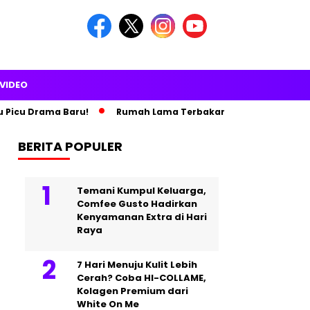
VIDEO
 Drama Baru!
Rumah Lama Terbakar, Paris Hilton Pindah ke Ist
BERITA POPULER
Temani Kumpul Keluarga,
Comfee Gusto Hadirkan
Kenyamanan Extra di Hari
Raya
7 Hari Menuju Kulit Lebih
Cerah? Coba HI-COLLAME,
Kolagen Premium dari
White On Me