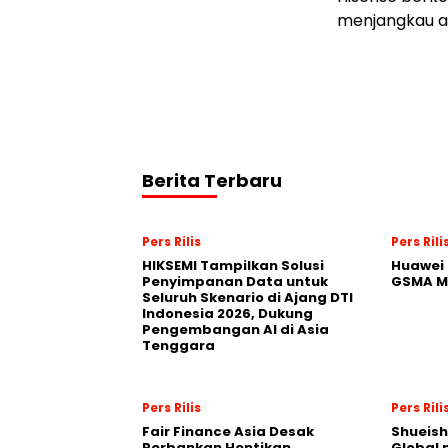
menjangkau au
Berita Terbaru
Pers Rilis
Pers Rili
HIKSEMI Tampilkan Solusi
Huawei 
Penyimpanan Data untuk
GSMA M
Seluruh Skenario di Ajang DTI
Indonesia 2026, Dukung
Pengembangan AI di Asia
Tenggara
Pers Rilis
Pers Rili
Fair Finance Asia Desak
Shueish
Perbankan Hentikan
Global 