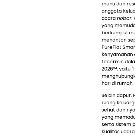
menu dan res
anggota kelua
acara
nobar
.
yang memudah
berkumpul me
menonton sep
PureFlat Smar
kenyamanan da
tecermin dal
2026™, yaitu "
menghubungka
hari di rumah.
Selain dapur,
ruang keluar
sehat dan nya
yang memaduk
serta sistem p
kualitas uda