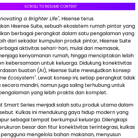
SCROLL TO RESUME CONTENT
nnovating a Brighter Life",
Hisense terus
n Hisense Suite, sebuah ekosistem rumah pintar yang
ikan berbagai perangkat dalam satu pengalaman yang
bih dari sekadar kumpulan produk pintar, Hisense Suite
bagai aktivitas sehari-hari, mulai dari memasak,
 menjaga kenyamanan rumah, hingga menciptakan lebih
 kebersamaan untuk keluarga. Didukung konektivitas
rdasan buatan (AI), Hisense Suite mewujudkan konsep
ome Ecosystem"
. Lewat konsep ini, setiap perangkat tidak
 secara mandiri, namun juga saling terhubung untuk
engalaman yang lebih praktis dan komplet.
at Smart Series menjadi salah satu produk utama dalam
sebut. Kulkas ini mendukung gaya hidup modern yang
apur sebagai tempat berkumpul keluarga. Dilengkapi
erukuran besar dan fitur konektivitas terintegrasi, kulkas
 pengguna mengelola bahan makanan, menyusun