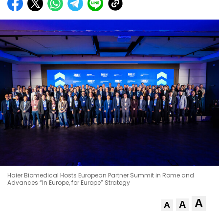
Haier Biomedical Hosts European Partner Summit in Rome and
Advances “In Europe, for Europe” Strategy
A
A
A