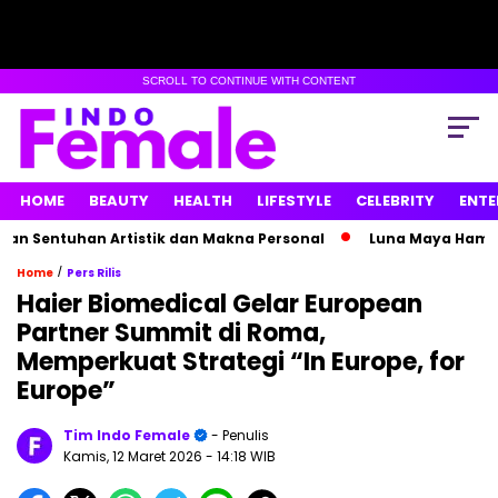
SCROLL TO CONTINUE WITH CONTENT
HOME
BEAUTY
HEALTH
LIFESTYLE
CELEBRITY
ENTE
ntuhan Artistik dan Makna Personal
Luna Maya Hamil Anak
/
Home
Pers Rilis
Haier Biomedical Gelar European
Partner Summit di Roma,
Memperkuat Strategi “In Europe, for
Europe”
Tim Indo Female
- Penulis
Kamis, 12 Maret 2026
- 14:18 WIB