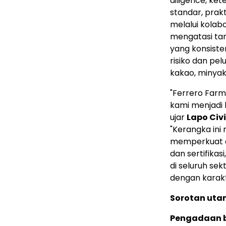
diligence, kete
standar, prak
melalui kola
mengatasi ta
yang konsiste
risiko dan pe
kakao, minyak 
"Ferrero Far
kami menjadi
ujar
Lapo Civi
"Kerangka ini
memperkuat a
dan sertifika
di seluruh se
dengan karakt
Sorotan utam
Pengadaan b