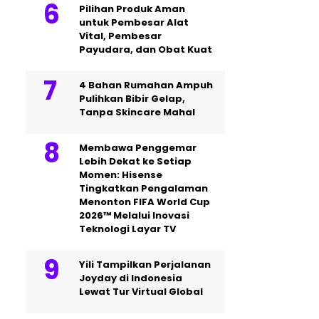
Pilihan Produk Aman
untuk Pembesar Alat
Vital, Pembesar
Payudara, dan Obat Kuat
4 Bahan Rumahan Ampuh
Pulihkan Bibir Gelap,
Tanpa Skincare Mahal
Membawa Penggemar
Lebih Dekat ke Setiap
Momen: Hisense
Tingkatkan Pengalaman
Menonton FIFA World Cup
2026™ Melalui Inovasi
Teknologi Layar TV
Yili Tampilkan Perjalanan
Joyday di Indonesia
Lewat Tur Virtual Global