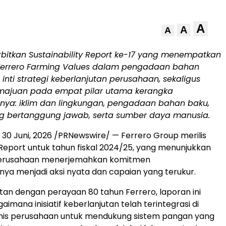
A
A
A
rbitkan Sustainability Report ke-17 yang menempatkan
errero Farming Values dalam pengadaan bahan
inti strategi keberlanjutan perusahaan, sekaligus
majuan pada empat pilar utama kerangka
nnya: iklim dan lingkungan, pengadaan bahan baku,
g bertanggung jawab, serta sumber daya manusia.
,
30 Juni, 2026
/PRNewswire/ — Ferrero Group merilis
y Report untuk tahun fiskal 2024/25, yang menunjukkan
erusahaan menerjemahkan komitmen
nya menjadi aksi nyata dan capaian yang terukur.
patan dengan perayaan 80 tahun Ferrero, laporan ini
imana inisiatif keberlanjutan telah terintegrasi di
bisnis perusahaan untuk mendukung sistem pangan yang