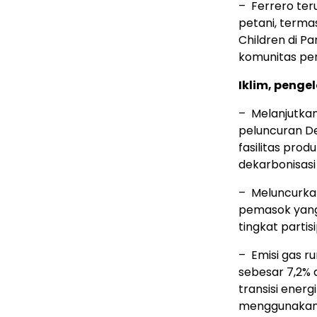
– Ferrero te
petani, term
Children di P
komunitas pen
Iklim, penge
– Melanjutkan
peluncuran D
fasilitas pro
dekarbonisasi 
– Meluncurka
pemasok yang
tingkat parti
– Emisi gas r
sebesar 7,2% 
transisi energ
menggunakan 10