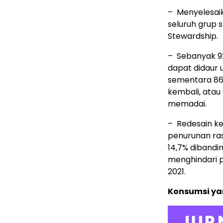
– Menyelesaik
seluruh grup 
Stewardship.
– Sebanyak 92
dapat didaur 
sementara 86,
kembali, atau
memadai.
– Redesain ke
penurunan ras
14,7% dibandi
menghindari p
2021.
Konsumsi ya