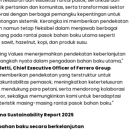
rtelusuran dan visibilitas rantai pasok, sertifikasi dan
tik pertanian dan komunitas, serta transformasi sektor
borasi dengan berbagai pemangku kepentingan untuk
ntangan sistemik. Kerangka ini memberikan pendekatan
n namun tetap fleksibel dalam menjawab berbagai
luang pada rantai pasok bahan baku utama seperti
sawit, hazelnut, kopi, dan produk susu.
ming Values menerjemahkan pendekatan keberlanjutan
 langkah nyata dalam pengadaan bahan baku utama,"
letti, Chief Executive Officer of Ferrero Group
.
 memberikan pendekatan yang terstruktur untuk
kuntabilitas pemasok, meningkatkan ketertelusuran
si, mendukung para petani, serta mendorong kolaborasi
ktor, sekaligus memungkinkan kami untuk beradaptasi
eristik masing-masing rantai pasok bahan baku."
a Sustainability Report 2025
ahan baku secara berkelanjutan