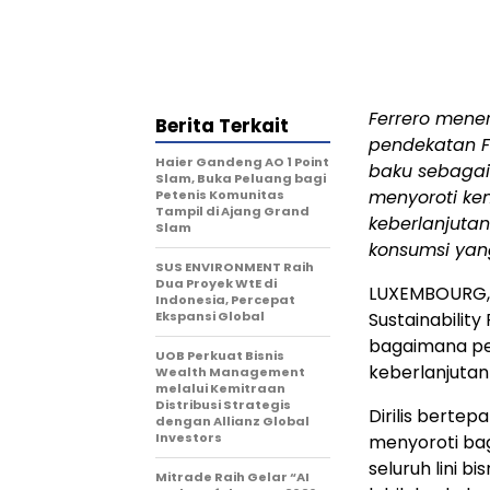
Ferrero mene
Berita Terkait
pendekatan F
Haier Gandeng AO 1 Point
baku sebagai 
Slam, Buka Peluang bagi
menyoroti ke
Petenis Komunitas
Tampil di Ajang Grand
keberlanjuta
Slam
konsumsi yan
SUS ENVIRONMENT Raih
Dua Proyek WtE di
LUXEMBOURG
Indonesia, Percepat
Ekspansi Global
Sustainabilit
bagaimana p
UOB Perkuat Bisnis
keberlanjutan
Wealth Management
melalui Kemitraan
Distribusi Strategis
Dirilis berte
dengan Allianz Global
Investors
menyoroti baga
seluruh lini 
Mitrade Raih Gelar “AI