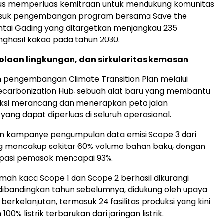
rus memperluas kemitraan untuk mendukung komunitas
asuk pengembangan program bersama Save the
antai Gading yang ditargetkan menjangkau 235
ghasil kakao pada tahun 2030.
lolaan lingkungan, dan sirkularitas kemasan
 pengembangan Climate Transition Plan melalui
ecarbonization Hub, sebuah alat baru yang membantu
duksi merancang dan menerapkan peta jalan
yang dapat diperluas di seluruh operasional.
n kampanye pengumpulan data emisi Scope 3 dari
 mencakup sekitar 60% volume bahan baku, dengan
sipasi pemasok mencapai 93%.
umah kaca Scope 1 dan Scope 2 berhasil dikurangi
dibandingkan tahun sebelumnya, didukung oleh upaya
i berkelanjutan, termasuk 24 fasilitas produksi yang kini
0% listrik terbarukan dari jaringan listrik.