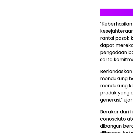
"Keberhasilan
kesejahteraan
rantai pasok 
dapat mereka 
pengadaan ba
serta komitm
Berlandaskan 
mendukung ber
mendukung ka
produk yang d
generasi," ujar
Berakar dari f
conosciuto at
dibangun berd