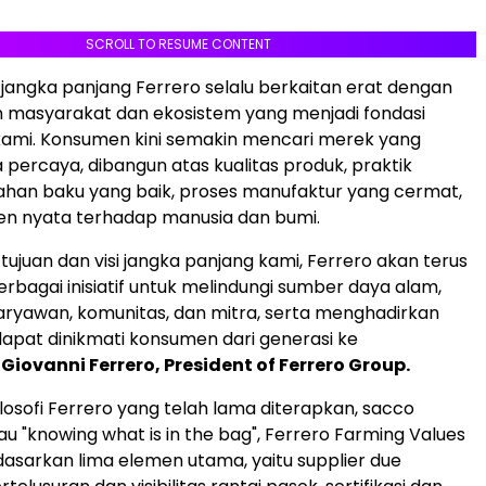
SCROLL TO RESUME CONTENT
 jangka panjang Ferrero selalu berkaitan erat dengan
 masyarakat dan ekosistem yang menjadi fondasi
kami. Konsumen kini semakin mencari merek yang
percaya, dibangun atas kualitas produk, praktik
han baku yang baik, proses manufaktur yang cermat,
en nyata terhadap manusia dan bumi.
tujuan dan visi jangka panjang kami, Ferrero akan terus
bagai inisiatif untuk melindungi sumber daya alam,
ryawan, komunitas, dan mitra, serta menghadirkan
apat dinikmati konsumen dari generasi ke
Giovanni Ferrero, President of Ferrero Group.
ilosofi Ferrero yang telah lama diterapkan, sacco
au "knowing what is in the bag", Ferrero Farming Values
asarkan lima elemen utama, yaitu supplier due