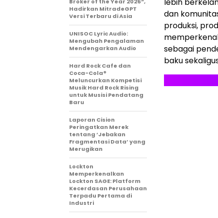
lebih berkela
Broker of the Year 2026”,
Hadirkan MitradeGPT
dan komunitas
Versi Terbaru di Asia
produksi, pro
UNISOC Lyric Audio:
memperkenalk
Mengubah Pengalaman
sebagai pend
Mendengarkan Audio
baku sekalig
Hard Rock Cafe dan
Coca-Cola®
Meluncurkan Kompetisi
Musik Hard Rock Rising
untuk Musisi Pendatang
Baru
Laporan Cision
Peringatkan Merek
tentang ‘Jebakan
Fragmentasi Data’ yang
Merugikan
Lockton
Memperkenalkan
Lockton SAGE: Platform
Kecerdasan Perusahaan
Terpadu Pertama di
Industri