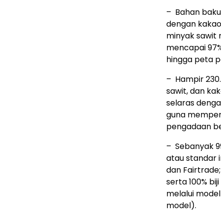
– Bahan baku 
dengan kakao 
minyak sawit 
mencapai 97% 
hingga peta p
– Hampir 230.
sawit, dan ka
selaras denga
guna memperku
pengadaan be
– Sebanyak 99
atau standar 
dan Fairtrade;
serta 100% bij
melalui model
model).