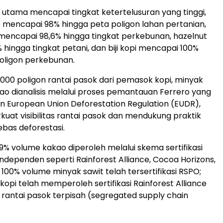
utama mencapai tingkat ketertelusuran yang tinggi,
mencapai 98% hingga peta poligon lahan pertanian,
mencapai 98,6% hingga tingkat perkebunan, hazelnut
hingga tingkat petani, dan biji kopi mencapai 100%
oligon perkebunan.
000 poligon rantai pasok dari pemasok kopi, minyak
kao dianalisis melalui proses pemantauan Ferrero yang
n European Union Deforestation Regulation (EUDR),
at visibilitas rantai pasok dan mendukung praktik
bas deforestasi.
% volume kakao diperoleh melalui skema sertifikasi
independen seperti Rainforest Alliance, Cocoa Horizons,
 100% volume minyak sawit telah tersertifikasi RSPO;
i kopi telah memperoleh sertifikasi Rainforest Alliance
 rantai pasok terpisah (segregated supply chain