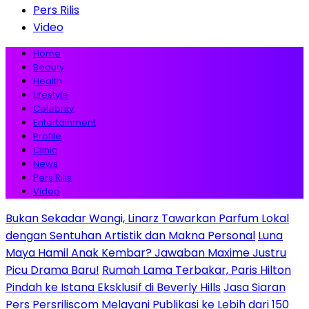
Pers Rilis
Video
Home
Beauty
Health
Lifestyle
Celebrity
Entertainment
Profile
Clinic
News
Pers Rilis
Video
Bukan Sekadar Wangi, Linarz Tawarkan Parfum Lokal
dengan Sentuhan Artistik dan Makna Personal
Luna
Maya Hamil Anak Kembar? Jawaban Maxime Justru
Picu Drama Baru!
Rumah Lama Terbakar, Paris Hilton
Pindah ke Istana Eksklusif di Beverly Hills
Jasa Siaran
Pers Persriliscom Melayani Publikasi ke Lebih dari 150