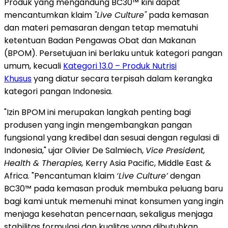
Produk yang mengandung BC30™ kini dapat
mencantumkan klaim
"Live Culture"
pada kemasan
dan materi pemasaran dengan tetap mematuhi
ketentuan Badan Pengawas Obat dan Makanan
(BPOM). Persetujuan ini berlaku untuk kategori pangan
umum, kecuali
Kategori 13.0 – Produk Nutrisi
Khusus
yang diatur secara terpisah dalam kerangka
kategori pangan Indonesia.
"Izin BPOM ini merupakan langkah penting bagi
produsen yang ingin mengembangkan pangan
fungsional yang kredibel dan sesuai dengan regulasi di
Indonesia," ujar Olivier De Salmiech,
Vice President,
Health & Therapies,
Kerry Asia Pacific, Middle East &
Africa. "Pencantuman klaim
‘Live Culture’
dengan
BC30™ pada kemasan produk membuka peluang baru
bagi kami untuk memenuhi minat konsumen yang ingin
menjaga kesehatan pencernaan, sekaligus menjaga
stabilitas formulasi dan kualitas yang dibutuhkan