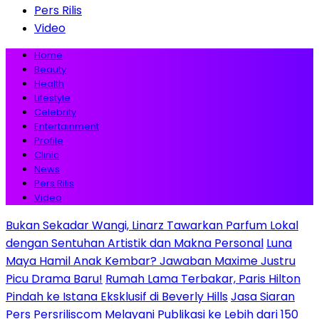
Pers Rilis
Video
Home
Beauty
Health
Lifestyle
Celebrity
Entertainment
Profile
Clinic
News
Pers Rilis
Video
Bukan Sekadar Wangi, Linarz Tawarkan Parfum Lokal
dengan Sentuhan Artistik dan Makna Personal
Luna
Maya Hamil Anak Kembar? Jawaban Maxime Justru
Picu Drama Baru!
Rumah Lama Terbakar, Paris Hilton
Pindah ke Istana Eksklusif di Beverly Hills
Jasa Siaran
Pers Persriliscom Melayani Publikasi ke Lebih dari 150