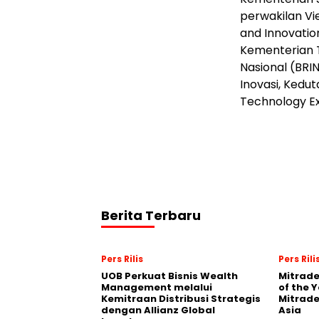
perwakilan V
and Innovatio
Kementerian T
Nasional (BRIN
Inovasi, Kedut
Technology E
Berita Terbaru
Pers Rilis
Pers Rili
UOB Perkuat Bisnis Wealth
Mitrade
Management melalui
of the 
Kemitraan Distribusi Strategis
Mitrade
dengan Allianz Global
Asia