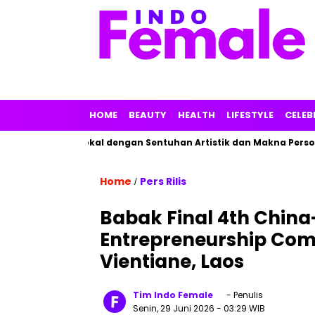
HOME
BEAUTY
HEALTH
LIFESTYLE
CELEB
an Parfum Lokal dengan Sentuhan Artistik dan Makna Personal
Home
Pers Rilis
/
Babak Final 4th Chin
Entrepreneurship Comp
Vientiane, Laos
Tim Indo Female
- Penulis
Senin, 29 Juni 2026
- 03:29 WIB