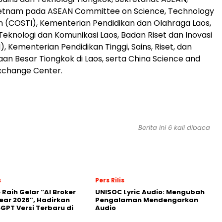
ietnam pada ASEAN Committee on Science, Technology
n (COSTI), Kementerian Pendidikan dan Olahraga Laos,
eknologi dan Komunikasi Laos, Badan Riset dan Inovasi
), Kementerian Pendidikan Tinggi, Sains, Riset, dan
aan Besar Tiongkok di Laos, serta China Science and
xchange Center.
Berita ini 6 kali dibaca
s
Pers Rilis
 Raih Gelar “AI Broker
UNISOC Lyric Audio: Mengubah
Year 2026”, Hadirkan
Pengalaman Mendengarkan
GPT Versi Terbaru di
Audio