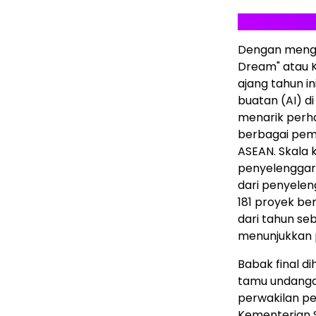
Dengan menga
Dream" atau K
ajang tahun i
buatan (AI) d
menarik perhat
berbagai pem
ASEAN. Skala 
penyelenggar
dari penyelen
181 proyek be
dari tahun se
menunjukkan 
Babak final di
tamu undangan
perwakilan pes
Kementerian S