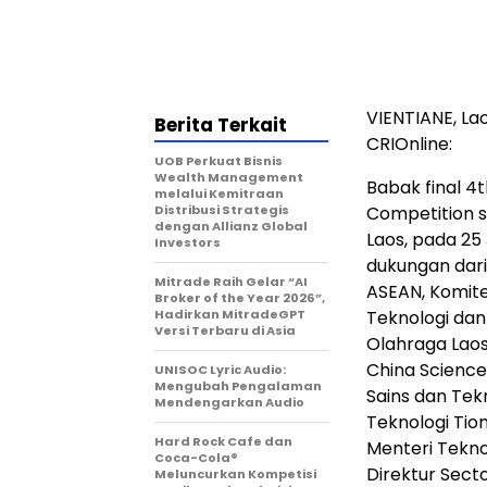
VIENTIANE, Lao
Berita Terkait
CRIOnline:
UOB Perkuat Bisnis
Wealth Management
Babak final 4
melalui Kemitraan
Distribusi Strategis
Competition s
dengan Allianz Global
Laos, pada 25
Investors
dukungan dari
Mitrade Raih Gelar “AI
ASEAN, Komite
Broker of the Year 2026”,
Hadirkan MitradeGPT
Teknologi dan
Versi Terbaru di Asia
Olahraga Laos
China Scienc
UNISOC Lyric Audio:
Mengubah Pengalaman
Sains dan Tek
Mendengarkan Audio
Teknologi Tio
Hard Rock Cafe dan
Menteri Tekno
Coca-Cola®
Direktur Sect
Meluncurkan Kompetisi