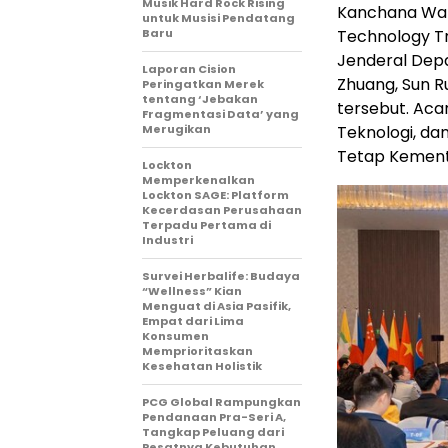
Musik Hard Rock Rising
Kanchana Wan
untuk Musisi Pendatang
Baru
Technology Tr
Jenderal Dep
Laporan Cision
Zhuang, Sun R
Peringatkan Merek
tentang ‘Jebakan
tersebut. Acara
Fragmentasi Data’ yang
Merugikan
Teknologi, da
Tetap Kemente
Lockton
Memperkenalkan
Lockton SAGE: Platform
Kecerdasan Perusahaan
Terpadu Pertama di
Industri
Survei Herbalife: Budaya
“Wellness” Kian
Menguat di Asia Pasifik,
Empat dari Lima
Konsumen
Memprioritaskan
Kesehatan Holistik
PCG Global Rampungkan
Pendanaan Pra-Seri A,
Tangkap Peluang dari
Pesatnya Kebutuhan