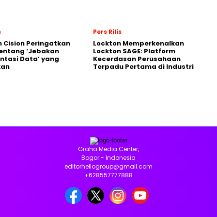
s
Pers Rilis
 Cision Peringatkan
Lockton Memperkenalkan
entang ‘Jebakan
Lockton SAGE: Platform
tasi Data’ yang
Kecerdasan Perusahaan
kan
Terpadu Pertama di Industri
Graha Media Center,
Bogor - Indonesia
editorhellogroup@gmail.com
+628557777888