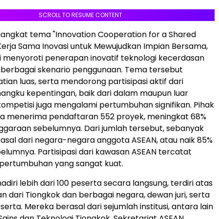
SCROLL TO RESUME CONTENT
ngkat tema "Innovation Cooperation for a Shared
erja Sama Inovasi untuk Mewujudkan Impian Bersama,
ni menyoroti penerapan inovatif teknologi kecerdasan
i berbagai skenario penggunaan. Tema tersebut
ian luas, serta mendorong partisipasi aktif dari
angku kepentingan, baik dari dalam maupun luar
kompetisi juga mengalami pertumbuhan signifikan. Pihak
a menerima pendaftaran 552 proyek, meningkat 68%
ggaraan sebelumnya. Dari jumlah tersebut, sebanyak
rasal dari negara-negara anggota ASEAN, atau naik 85%
belumnya. Partisipasi dari kawasan ASEAN tercatat
pertumbuhan yang sangat kuat.
hadiri lebih dari 100 peserta secara langsung, terdiri atas
 dari Tiongkok dan berbagai negara, dewan juri, serta
erta. Mereka berasal dari sejumlah institusi, antara lain
ains dan Teknologi Tiongkok, Sekretariat ASEAN,