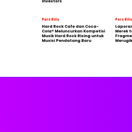
Investors
Pers Rilis
Pers Rili
Hard Rock Cafe dan Coca-
Laporan
Cola® Meluncurkan Kompetisi
Merek t
Musik Hard Rock Rising untuk
Fragmen
Musisi Pendatang Baru
Merugi