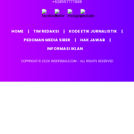
+628557777888
HOME
TIM REDAKSI
KODE ETIK JURNALISTIK
PEDOMAN MEDIA SIBER
HAK JAWAB
INFORMASI IKLAN
COPYRIGHT © 2026 INDOFEMALE.COM - ALL RIGHTS RESERVED