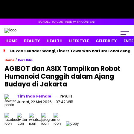
SCROLL TO CONTINUE WITH CONTENT
HOME
BEAUTY
HEALTH
LIFESTYLE
CELEBRITY
ENTE
Bukan Sekadar Wangi, Linarz Tawarkan Parfum Lokal dengan
/
Home
Pers Rilis
AGIBOT dan ASIX Tampilkan Robot
Humanoid Canggih dalam Ajang
Budaya di Jakarta
Tim Indo Female
- Penulis
Jumat, 22 Mei 2026
- 07:42 WIB